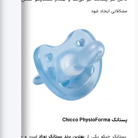
مشکلاتی ایجاد شود
پستانک
Chicco PhysioForma
پستانک چیکو یکی از
بهترین برند پستانک نوزاد
است و جایگاه