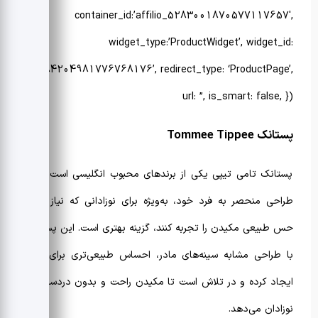
container_id:’affilio_5283001870577117657′,
widget_type:’ProductWidget’, widget_id:
‘5484204981776768176’, redirect_type: ‘ProductPage’,
url: ”, is_smart: false, })
پستانک
Tommee Tippee
پستانک تامی تیپی یکی از برندهای محبوب انگلیسی است که با
طراحی منحصر به فرد خود، به‌ویژه برای نوزادانی که نیاز دارند
حس طبیعی مکیدن را تجربه کنند، گزینه بهتری است. این پستانک
با طراحی مشابه سینه‌های مادر، احساس طبیعی‌تری برای نوزاد
ایجاد کرده و در تلاش است تا مکیدن راحت و بدون دردسر را به
نوزادان می‌دهد.